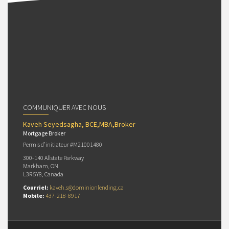
COMMUNIQUER AVEC NOUS
Kaveh Seyedsagha, BCE,MBA,Broker
Mortgage Broker
Permis d’initiateur #M21001480
300-140 Allstate Parkway
Markham, ON
L3R 5Y8, Canada
Courriel:
kaveh.s@dominionlending.ca
Mobile:
437-218-8917